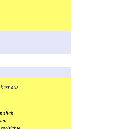
liest aus
ndlich
den
eschichte