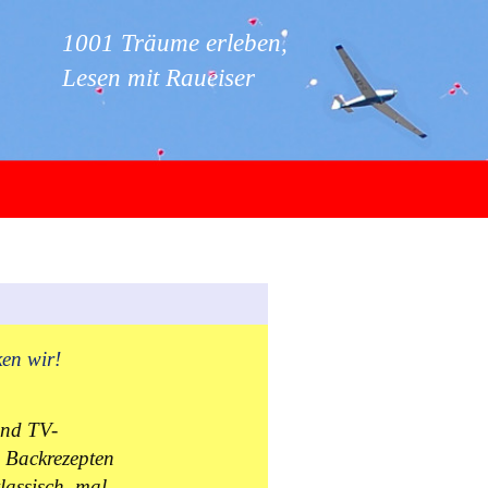
1001 Träume erleben,
Lesen mit Raueiser
ken wir!
und TV-
 Backrezepten
lassisch, mal